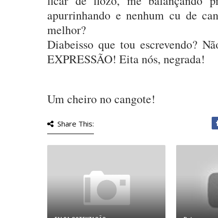
ficar de flozô, me balançando 
apurrinhando e nenhum cu de can
melhor?
Diabeisso que tou escrevendo? 
EXPRESSÃO! Eita nós, negrada!
Um cheiro no cangote!
Share This: