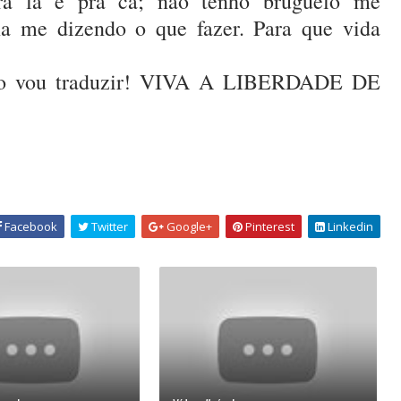
pra lá e pra cá; não tenho bruguelo me
a me dizendo o que fazer. Para que vida
Não vou traduzir! VIVA A LIBERDADE DE
Facebook
Twitter
Google+
Pinterest
Linkedin