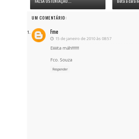
FALSA OSTENTAÇÃO....
Bota a cara no
UM COMENTÁRIO:
Fme
15 de janeiro de 2010 às 08:57
Eiiiiita máh!!!!!!!!
Fco. Souza
Responder