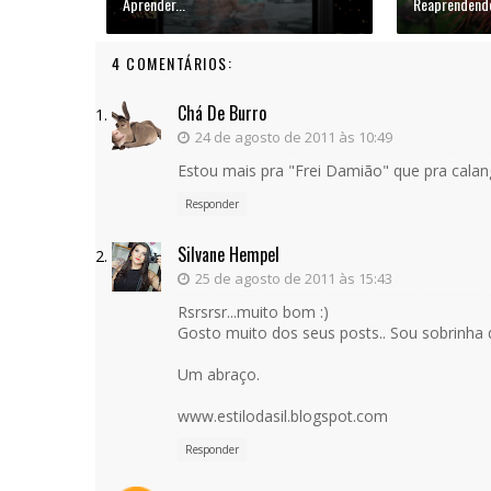
Aprender...
Reaprendendo
4 COMENTÁRIOS:
Chá De Burro
24 de agosto de 2011 às 10:49
Estou mais pra "Frei Damião" que pra calan
Responder
Silvane Hempel
25 de agosto de 2011 às 15:43
Rsrsrsr...muito bom :)
Gosto muito dos seus posts.. Sou sobrinha d
Um abraço.
www.estilodasil.blogspot.com
Responder