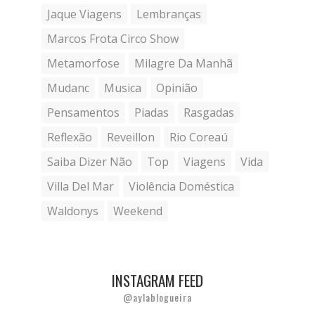
Jaque Viagens
Lembranças
Marcos Frota Circo Show
Metamorfose
Milagre Da Manhã
Mudanc
Musica
Opinião
Pensamentos
Piadas
Rasgadas
Reflexão
Reveillon
Rio Coreaú
Saiba Dizer Não
Top
Viagens
Vida
Villa Del Mar
Violência Doméstica
Waldonys
Weekend
INSTAGRAM FEED
@aylablogueira