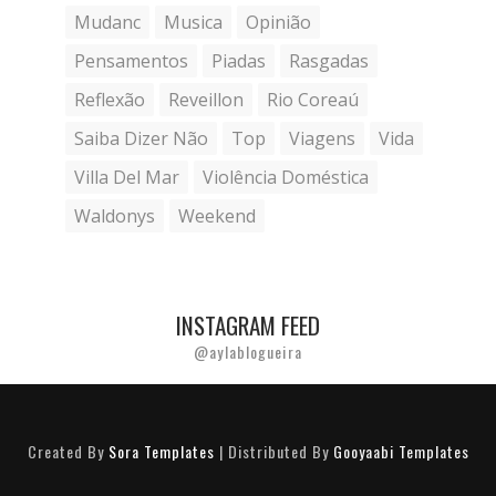
Mudanc
Musica
Opinião
Pensamentos
Piadas
Rasgadas
Reflexão
Reveillon
Rio Coreaú
Saiba Dizer Não
Top
Viagens
Vida
Villa Del Mar
Violência Doméstica
Waldonys
Weekend
INSTAGRAM FEED
@aylablogueira
Created By
Sora Templates
| Distributed By
Gooyaabi Templates