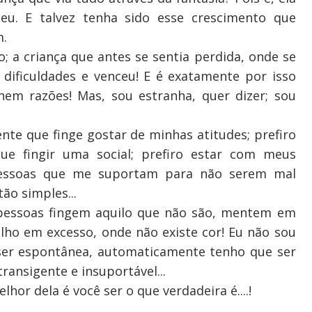
eu. E talvez tenha sido esse crescimento que
m.
o; a criança que antes se sentia perdida, onde se
 dificuldades e venceu! E é exatamente por isso
nem razões! Mas, sou estranha, quer dizer; sou
ente que finge gostar de minhas atitudes; prefiro
ue fingir uma social; prefiro estar com meus
pessoas que me suportam para não serem mal
ão simples...
 pessoas fingem aquilo que não são, mentem em
ho em excesso, onde não existe cor! Eu não sou
 ser espontânea, automaticamente tenho que ser
transigente e insuportável...
lhor dela é você ser o que verdadeira é....!