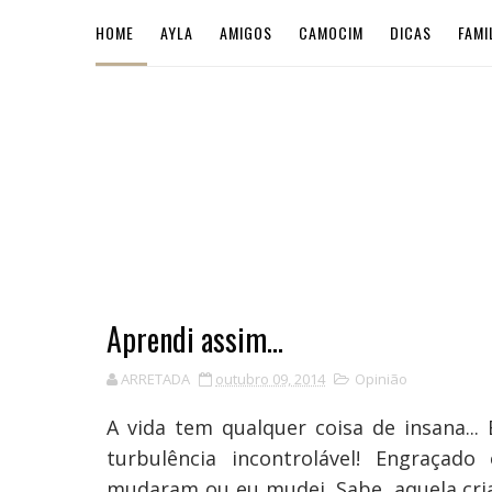
HOME
AYLA
AMIGOS
CAMOCIM
DICAS
FAMI
Aprendi assim...
ARRETADA
outubro 09, 2014
Opinião
A vida tem qualquer coisa de insana... 
turbulência incontrolável! Engraçad
mudaram ou eu mudei. Sabe, aquela crian