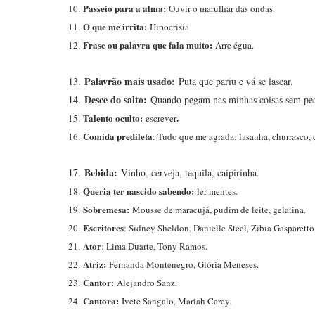
Passeio para a alma:
10.
Ouvir o marulhar das ondas.
O que me irrita:
11.
Hipocrisia
Frase ou palavra que fala muito:
12.
Arre égua.
Palavrão mais usado:
13.
Puta que pariu e vá se lascar.
Desce do salto:
14.
Quando pegam nas minhas coisas sem pe
Talento oculto:
.
15.
escrever
Comida predileta
16.
: Tudo que me agrada: lasanha, churrasco, 
Bebida:
17.
Vinho, cerveja, tequila, caipirinha.
Queria ter nascido sabendo:
18.
ler mentes.
Sobremesa:
19.
Mousse de maracujá, pudim de leite, gelatina.
Escritores
20.
: Sidney Sheldon, Danielle Steel, Zibia Gasparetto
Ator
21.
: Lima Duarte, Tony Ramos.
Atriz:
22.
Fernanda Montenegro, Glória Meneses.
Cantor:
23.
Alejandro Sanz.
Cantora:
24.
Ivete Sangalo, Mariah Carey.