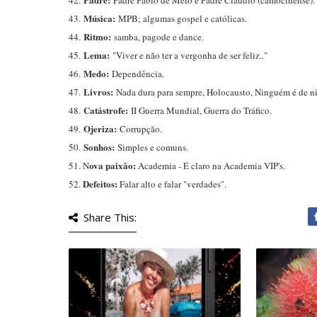
42.
Padre Fábio de Melo e Padre Cláudio (camocinense).
Música:
43.
MPB; algumas gospel e católicas.
Ritmo:
44.
samba, pagode e dance.
Lema:
45.
"Viver e não ter a vergonha de ser feliz.."
Medo:
46.
Dependência.
Livros:
47.
Nada dura para sempre, Holocausto, Ninguém é de n
Catástrofe:
48.
II Guerra Mundial, Guerra do Tráfico.
Ojeriza:
49.
Corrupção.
Sonhos:
50.
Simples e comuns.
ova paixão:
51. N
Academia - E claro na Academia VIP's.
Defeitos:
52.
Falar alto e falar "verdades".
Share This: