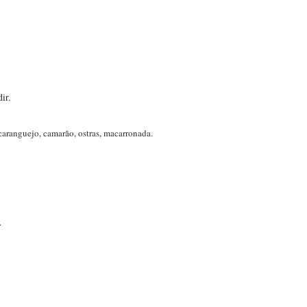
dir.
caranguejo, camarão, ostras, macarronada.
.