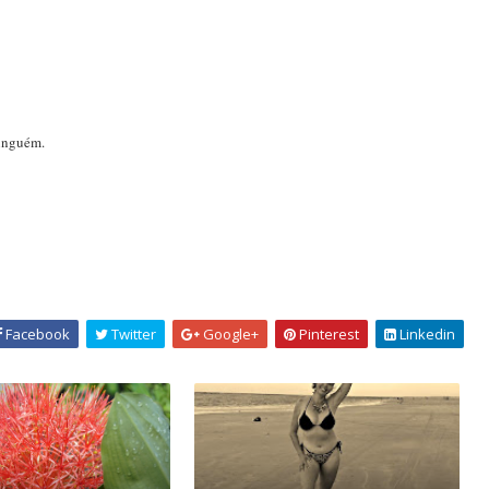
inguém.
Facebook
Twitter
Google+
Pinterest
Linkedin