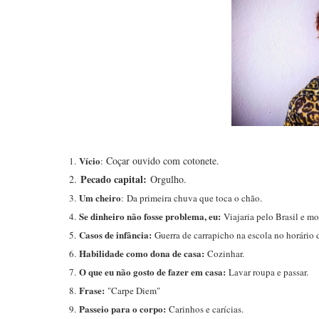
Vício
Coçar ouvido com cotonete.
1.
:
Pecado capital:
2.
Orgulho.
Um cheiro
3.
:
Da primeira chuva que toca o chão.
Se dinheiro não fosse problema, eu:
4.
Viajaria pelo Brasil e m
Casos de infância:
5.
Guerra de carrapicho na escola no horário d
Habilidade como dona de casa:
6.
Cozinhar.
O que eu não gosto de fazer em casa:
7.
Lavar roupa e passar.
Frase:
8.
"Carpe Diem"
Passeio para o corpo:
9.
Carinhos e carícias.