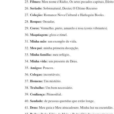
Filmes:
25.
Meu nome é Rádio, Os setes pecados capitais, Efeito
Seriado:
26.
Sobrenatural, Dexter, O Último Recurso
Coleção:
27.
Romance Nova Cultural e Harlequin Books.
Roupas:
28.
Ousadas.
Cores:
29.
Vermelho, preto, amarelo e rosa (cores vibrantes).
Maquiagem:
30.
gloss e rímel.
Minha mãe
31.
: um exemplo de vida.
Meu pai
32.
: minha primeira decepção.
Minha família:
33.
meu refúgio.
Minha vida:
34.
um presente de Deus.
Amigos:
35.
Poucos.
Colegas:
36.
incontáveis.
Homens:
37.
Um mistério.
Trabalho:
38.
Um bem necessário.
Confiança:
39.
Primordial.
Saudade:
40.
de pessoas queridas que estão longe.
Deus:
41.
Meu guia e Meu atracadouro. Minha luz na escuridão.
Padre: