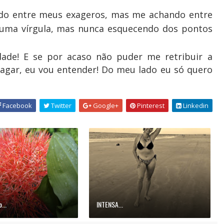
ndo entre meus exageros, mas me achando entre
 uma vírgula, mas nunca esquecendo dos pontos
ade! E se por acaso não puder me retribuir a
vagar, eu vou entender! Do meu lado eu só quero
Facebook
Twitter
Google+
Pinterest
Linkedin
...
INTENSA...