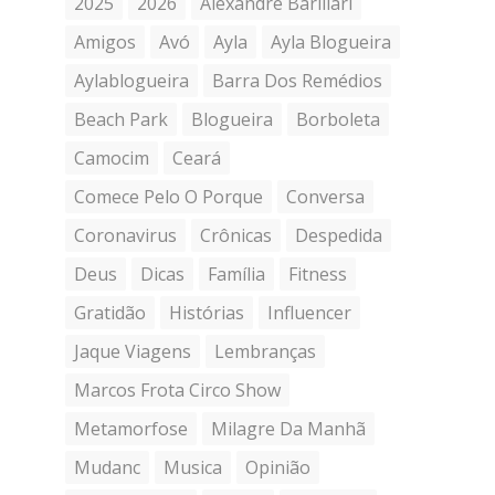
2025
2026
Alexandre Barillari
Amigos
Avó
Ayla
Ayla Blogueira
Aylablogueira
Barra Dos Remédios
Beach Park
Blogueira
Borboleta
Camocim
Ceará
Comece Pelo O Porque
Conversa
Coronavirus
Crônicas
Despedida
Deus
Dicas
Família
Fitness
Gratidão
Histórias
Influencer
Jaque Viagens
Lembranças
Marcos Frota Circo Show
Metamorfose
Milagre Da Manhã
Mudanc
Musica
Opinião