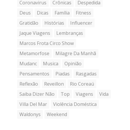
Coronavirus
Crônicas
Despedida
Deus
Dicas
Família
Fitness
Gratidão
Histórias
Influencer
Jaque Viagens
Lembranças
Marcos Frota Circo Show
Metamorfose
Milagre Da Manhã
Mudanc
Musica
Opinião
Pensamentos
Piadas
Rasgadas
Reflexão
Reveillon
Rio Coreaú
Saiba Dizer Não
Top
Viagens
Vida
Villa Del Mar
Violência Doméstica
Waldonys
Weekend