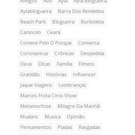
Amigos
Avó
Ayla
Ayla Blogueira
Aylablogueira
Barra Dos Remédios
Beach Park
Blogueira
Borboleta
Camocim
Ceará
Comece Pelo O Porque
Conversa
Coronavirus
Crônicas
Despedida
Deus
Dicas
Família
Fitness
Gratidão
Histórias
Influencer
Jaque Viagens
Lembranças
Marcos Frota Circo Show
Metamorfose
Milagre Da Manhã
Mudanc
Musica
Opinião
Pensamentos
Piadas
Rasgadas