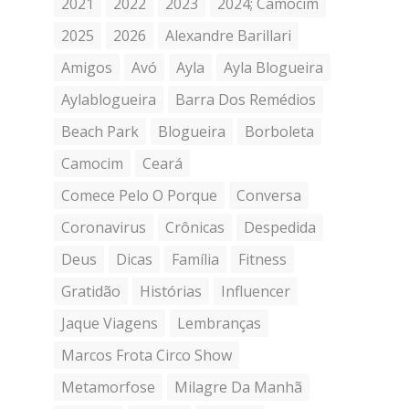
2021
2022
2023
2024; Camocim
2025
2026
Alexandre Barillari
Amigos
Avó
Ayla
Ayla Blogueira
Aylablogueira
Barra Dos Remédios
Beach Park
Blogueira
Borboleta
Camocim
Ceará
Comece Pelo O Porque
Conversa
Coronavirus
Crônicas
Despedida
Deus
Dicas
Família
Fitness
Gratidão
Histórias
Influencer
Jaque Viagens
Lembranças
Marcos Frota Circo Show
Metamorfose
Milagre Da Manhã