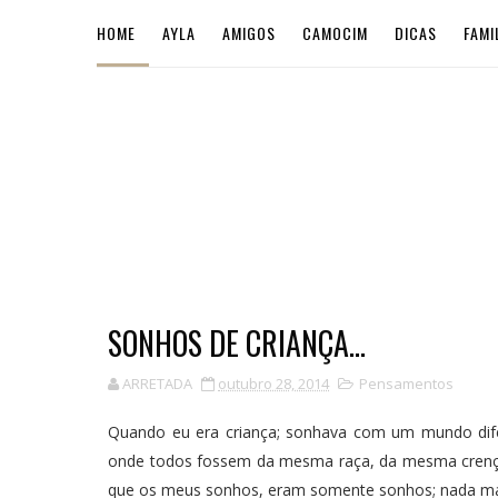
HOME
AYLA
AMIGOS
CAMOCIM
DICAS
FAMI
SONHOS DE CRIANÇA...
ARRETADA
outubro 28, 2014
Pensamentos
Quando eu era criança; sonhava com um mundo dif
onde todos fossem da mesma raça, da mesma crença
que os meus sonhos, eram somente sonhos; nada ma