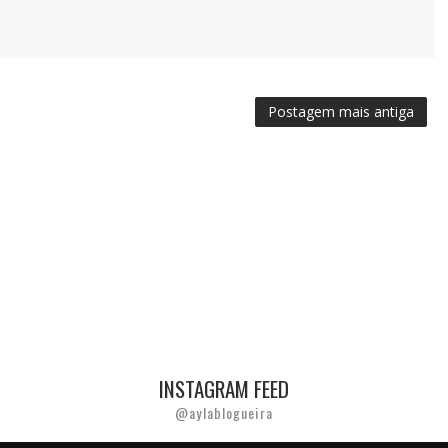
Postagem mais antiga
INSTAGRAM FEED
@aylablogueira