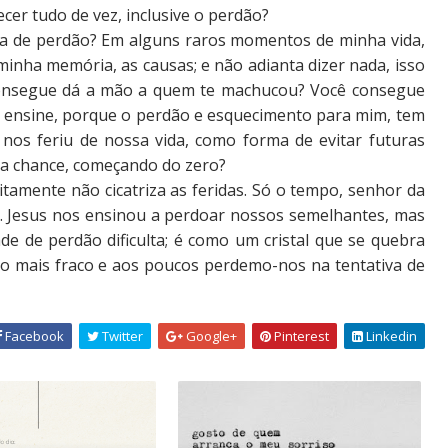
cer tudo de vez, inclusive o perdão?
a de perdão? Em alguns raros momentos de minha vida,
nha memória, as causas; e não adianta dizer nada, isso
consegue dá a mão a quem te machucou? Você consegue
e ensine, porque o perdão e esquecimento para mim, tem
 nos feriu de nossa vida, como forma de evitar futuras
da chance, começando do zero?
tamente não cicatriza as feridas. Só o tempo, senhor da
. Jesus nos ensinou a perdoar nossos semelhantes, mas
de de perdão dificulta; é como um cristal que se quebra
ndo mais fraco e aos poucos perdemo-nos na tentativa de
Facebook
Twitter
Google+
Pinterest
Linkedin