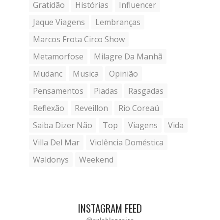
Gratidão
Histórias
Influencer
Jaque Viagens
Lembranças
Marcos Frota Circo Show
Metamorfose
Milagre Da Manhã
Mudanc
Musica
Opinião
Pensamentos
Piadas
Rasgadas
Reflexão
Reveillon
Rio Coreaú
Saiba Dizer Não
Top
Viagens
Vida
Villa Del Mar
Violência Doméstica
Waldonys
Weekend
INSTAGRAM FEED
@aylablogueira