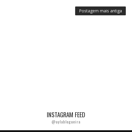
Postagem mais antiga
INSTAGRAM FEED
@aylablogueira