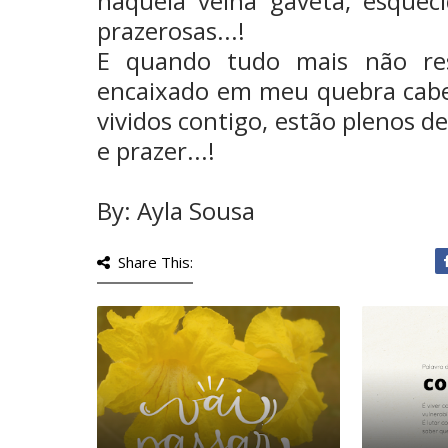
naquela velha gaveta, esquec
prazerosas...!
E quando tudo mais não res
encaixado em meu quebra cab
vividos contigo, estão plenos d
e prazer...!
By: Ayla Sousa
Share This: