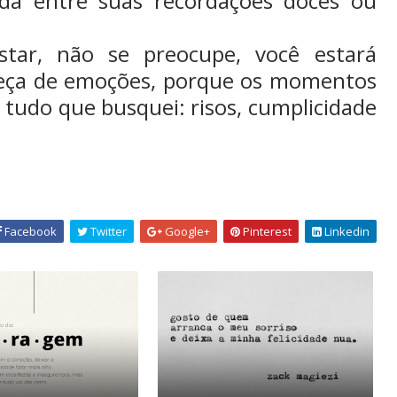
ida entre suas recordações doces ou
tar, não se preocupe, você estará
eça de emoções, porque os momentos
e tudo que busquei: risos, cumplicidade
Facebook
Twitter
Google+
Pinterest
Linkedin