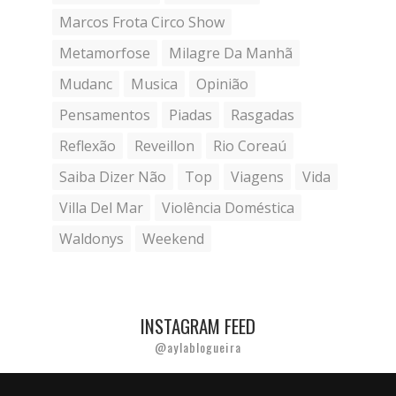
Marcos Frota Circo Show
Metamorfose
Milagre Da Manhã
Mudanc
Musica
Opinião
Pensamentos
Piadas
Rasgadas
Reflexão
Reveillon
Rio Coreaú
Saiba Dizer Não
Top
Viagens
Vida
Villa Del Mar
Violência Doméstica
Waldonys
Weekend
INSTAGRAM FEED
@aylablogueira