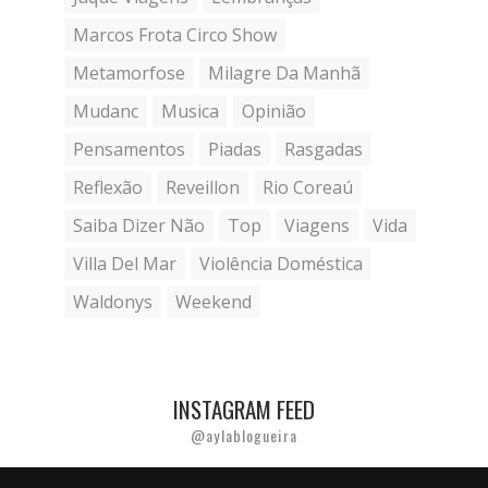
Marcos Frota Circo Show
Metamorfose
Milagre Da Manhã
Mudanc
Musica
Opinião
Pensamentos
Piadas
Rasgadas
Reflexão
Reveillon
Rio Coreaú
Saiba Dizer Não
Top
Viagens
Vida
Villa Del Mar
Violência Doméstica
Waldonys
Weekend
INSTAGRAM FEED
@aylablogueira