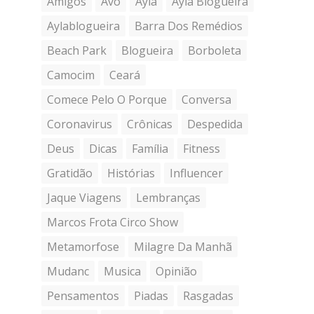
Amigos
Avó
Ayla
Ayla Blogueira
Aylablogueira
Barra Dos Remédios
Beach Park
Blogueira
Borboleta
Camocim
Ceará
Comece Pelo O Porque
Conversa
Coronavirus
Crônicas
Despedida
Deus
Dicas
Família
Fitness
Gratidão
Histórias
Influencer
Jaque Viagens
Lembranças
Marcos Frota Circo Show
Metamorfose
Milagre Da Manhã
Mudanc
Musica
Opinião
Pensamentos
Piadas
Rasgadas