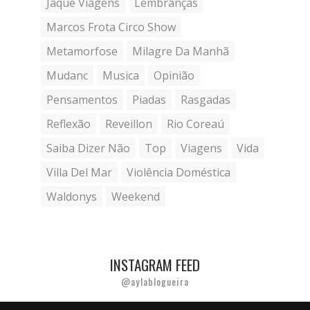
Jaque Viagens
Lembranças
Marcos Frota Circo Show
Metamorfose
Milagre Da Manhã
Mudanc
Musica
Opinião
Pensamentos
Piadas
Rasgadas
Reflexão
Reveillon
Rio Coreaú
Saiba Dizer Não
Top
Viagens
Vida
Villa Del Mar
Violência Doméstica
Waldonys
Weekend
INSTAGRAM FEED
@aylablogueira