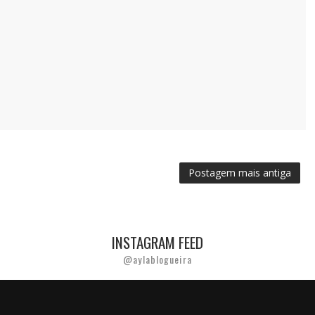
Postagem mais antiga
INSTAGRAM FEED
@aylablogueira