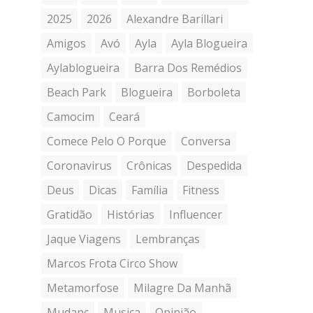
2025
2026
Alexandre Barillari
Amigos
Avó
Ayla
Ayla Blogueira
Aylablogueira
Barra Dos Remédios
Beach Park
Blogueira
Borboleta
Camocim
Ceará
Comece Pelo O Porque
Conversa
Coronavirus
Crônicas
Despedida
Deus
Dicas
Família
Fitness
Gratidão
Histórias
Influencer
Jaque Viagens
Lembranças
Marcos Frota Circo Show
Metamorfose
Milagre Da Manhã
Mudanc
Musica
Opinião