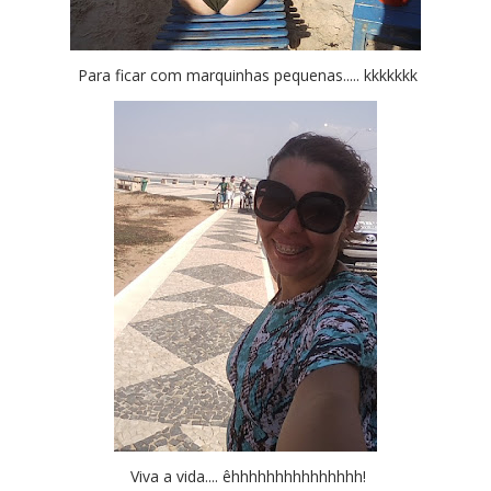
Para ficar com marquinhas pequenas..... kkkkkkk
Viva a vida.... êhhhhhhhhhhhhhhh!