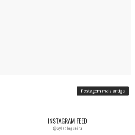
Postagem mais antiga
INSTAGRAM FEED
@aylablogueira