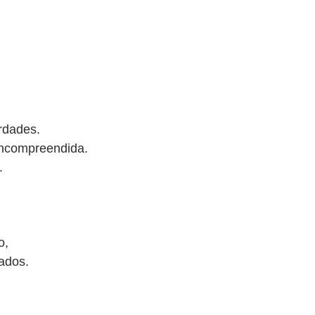
rdades.
incompreendida.
.
o,
cados.