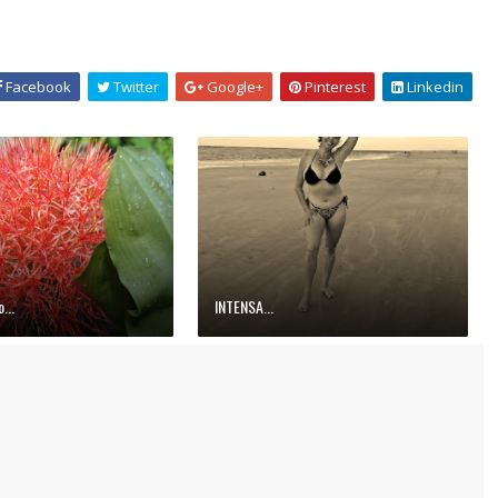
Facebook
Twitter
Google+
Pinterest
Linkedin
...
INTENSA...