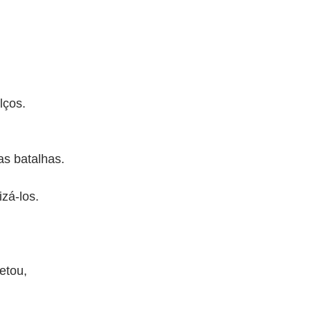
lços.
as batalhas.
izá-los.
etou,