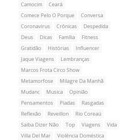
Camocim
Ceará
Comece Pelo O Porque
Conversa
Coronavirus
Crônicas
Despedida
Deus
Dicas
Família
Fitness
Gratidão
Histórias
Influencer
Jaque Viagens
Lembranças
Marcos Frota Circo Show
Metamorfose
Milagre Da Manhã
Mudanc
Musica
Opinião
Pensamentos
Piadas
Rasgadas
Reflexão
Reveillon
Rio Coreaú
Saiba Dizer Não
Top
Viagens
Vida
Villa Del Mar
Violência Doméstica