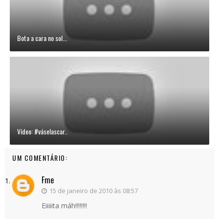
Bota a cara no sol...
Vídeo: #váselascar..
UM COMENTÁRIO:
Fme
15 de janeiro de 2010 às 08:57
Eiiiiita máh!!!!!!!!